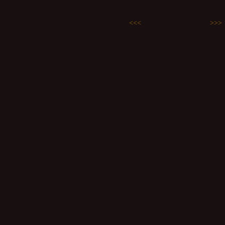
<<<
>>>