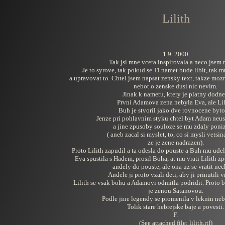
Lilith
1.9. 2000
Tak jsi mne vcera inspirovala a neco jsem 
Je to syrove, tak pokud se Ti namet bude libit, tak m
a upravovat to. Chtel jsem napsat zensky text, takze moz
nebot o zenske dusi nic nevim.
Jinak k nametu, ktery je platny dodne
Prvni Adamova zena nebyla Eva, ale Lil
Buh je stvoril jako dve rovnocene bytos
Jenze pri pohlavnim styku chtel byt Adam neus
a jine zpusoby souloze se mu zdaly poniz
( aneb zacal si myslet, to, co si mysli vetsi
ze je zene nadrazen).
Proto Lilith zapudil a ta odesla do pouste a Buh mu udel
Eva spustila s Hadem, prosil Boha, at mu vrati Lilith zp
andely do pouste, ale ona uz se vratit nec
Andele ji proto vzali deti, aby ji prinutili vr
Lilith se vsak bohu a Adamovi odmitla podridit. Proto 
je zenou Satanovou.
Podle jine legendy se promenila v leknin nebo 
Tolik stare hebrejske baje a povesti.
F.
(See attached file: lilith.rtf)