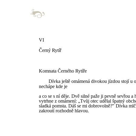
VI
Černý Rytíř
Komnata Černého Rytíře
Dívka ještě omámená divokou jízdou stojí u 
nechápe kde je
a co se s ní děje. Dvě silné paže ji pevně sevřou a 
vytrhne z omámení: „Tvůj otec udělal špatný obcho
sladká pomsta. Dáš se mi dobrovolně?" Dívka mlčk
zakroutí rozhodně hlavou.