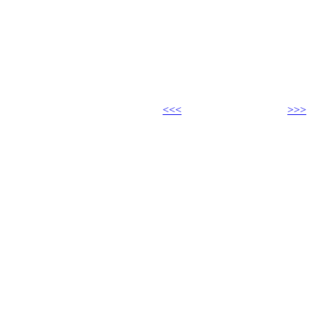
<<<
>>>